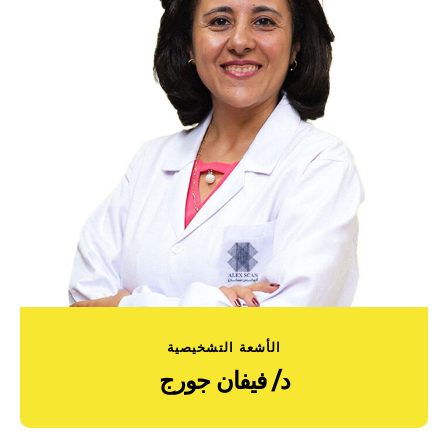
الأشعة التشخيصية
د/ فيفان جورج