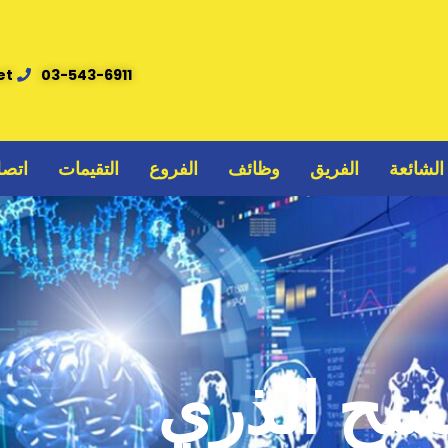
et
03-543-6911
 الشائعة
الفريق
وظائف
الفروع
التقيمات
اتصل
سح الذري