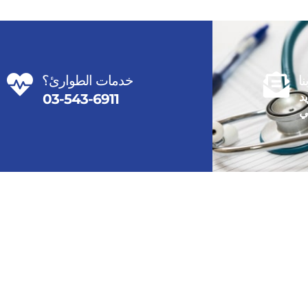
ا
خدمات الطوارئ؟
يد
03-543-6911
ني